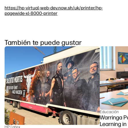
https://hp-virtual-web-dev.now.sh/uk/printer/hp-
pagewide-xl-8000-printer
También te puede gustar
Educación
Warringa P
Learning in
HP Latex