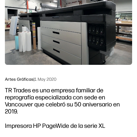
Ponte en contacto con un experto de
Soluciones de flujo de trabajo
HP PrintOS
Sostenibilidad
Síguenos
linkedIn
facebook
twitter
youtube
Artes Gráficas
|
1 May 2020
TR Trades es una empresa familiar de
reprografía especializada con sede en
Vancouver que celebró su 50 aniversario en
2019.
Impresora HP PageWide de la serie XL