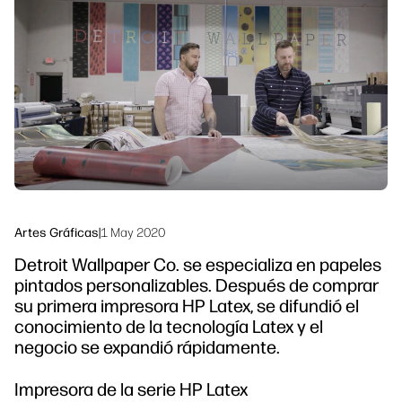
Ponte en contacto con un experto de
Soluciones de flujo de trabajo
HP PrintOS
Sostenibilidad
Síguenos
linkedIn
facebook
twitter
youtube
Artes Gráficas
|
1 May 2020
Detroit Wallpaper Co. se especializa en papeles
pintados personalizables. Después de comprar
su primera impresora HP Latex, se difundió el
conocimiento de la tecnología Latex y el
negocio se expandió rápidamente.
Impresora de la serie HP Latex