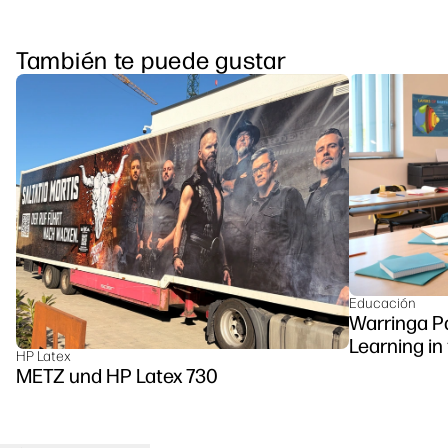
También te puede gustar
Educación
Warringa P
Learning in
HP Latex
DesignJet Z
METZ und HP Latex 730