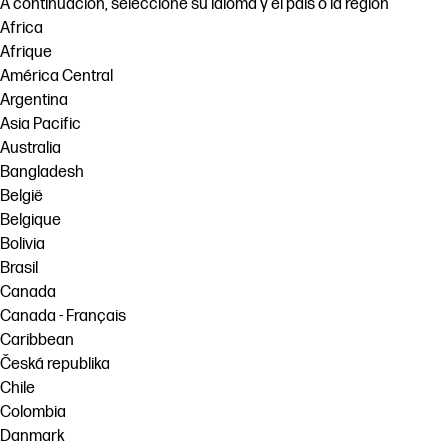
A continuación, seleccione su idioma y el país o la región
Africa
Afrique
América Central
Argentina
Asia Pacific
Australia
Bangladesh
België
Belgique
Bolivia
Brasil
Canada
Canada - Français
Caribbean
Česká republika
Chile
Colombia
Danmark