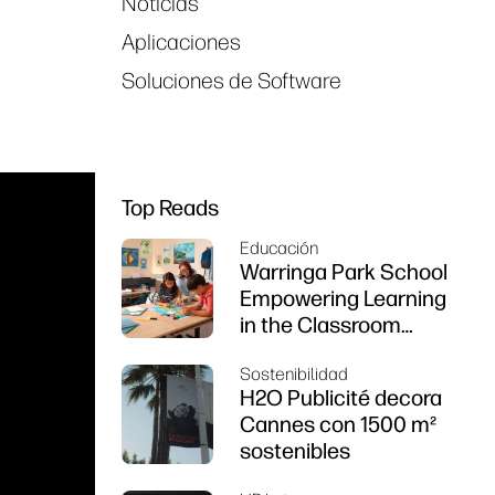
Noticias
Aplicaciones
Soluciones de Software
Top Reads
Educación
Warringa Park School
Empowering Learning
in the Classroom
using HP DesignJet
Sostenibilidad
Z6 series printer
H2O Publicité decora
Cannes con 1500 m²
sostenibles