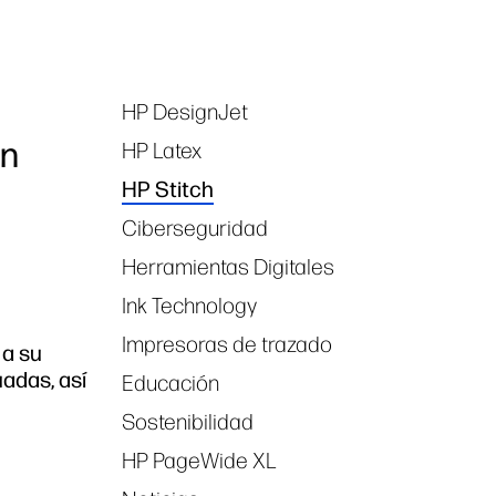
HP DesignJet
Tags
un
HP Latex
HP Stitch
Ciberseguridad
Herramientas Digitales
Ink Technology
Impresoras de trazado
 a su
adas, así
Educación
Sostenibilidad
HP PageWide XL