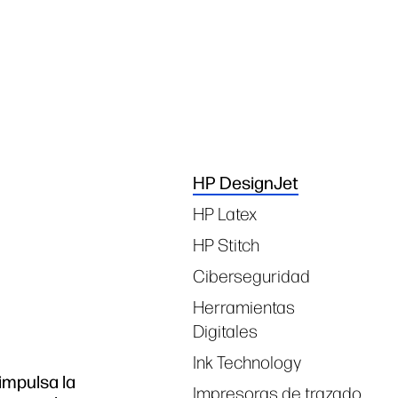
linkedIn
facebook
twitter
you
Tags
HP DesignJet
HP Latex
HP Stitch
Ciberseguridad
Herramientas
Digitales
Ink Technology
impulsa la
Impresoras de trazado