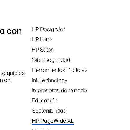
da con
HP DesignJet
Tags
HP Latex
HP Stitch
Ciberseguridad
Herramientas Digitales
asequibles
ón en
Ink Technology
Impresoras de trazado
Educación
Sostenibilidad
HP PageWide XL