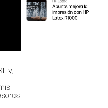
HP Latex
Apunts mejora la
impresión con HP
Latex R1000
L y,
 mis
esoras