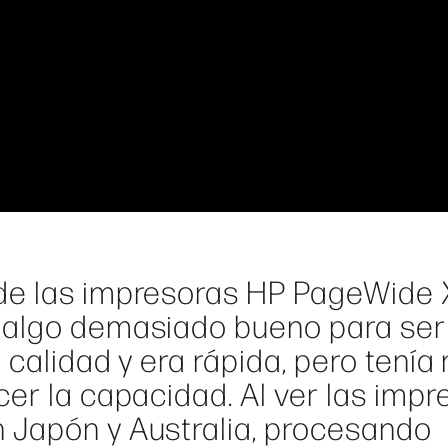
de las impresoras HP PageWide X
 algo demasiado bueno para ser
 calidad y era rápida, pero tenía
er la capacidad. Al ver las impr
 Japón y Australia, procesando