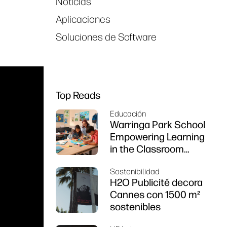
Noticias
Aplicaciones
Soluciones de Software
Top Reads
Educación
Warringa Park School
Empowering Learning
in the Classroom
using HP DesignJet
Sostenibilidad
Z6 series printer
H2O Publicité decora
Cannes con 1500 m²
sostenibles