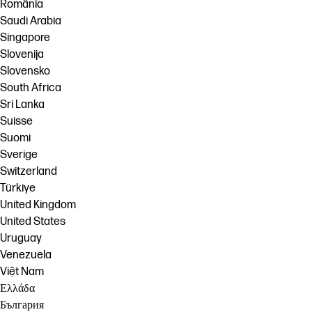
România
Saudi Arabia
Singapore
Slovenija
Slovensko
South Africa
Sri Lanka
Suisse
Suomi
Sverige
Switzerland
Türkiye
United Kingdom
United States
Uruguay
Venezuela
Việt Nam
Ελλάδα
България