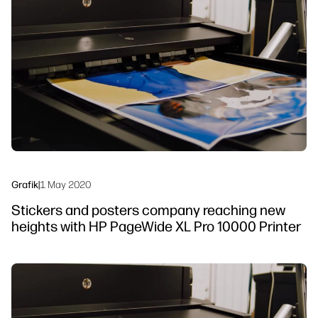
linkedIn
facebook
twitter
youtube
Sicherheit
Workflow-Lösungen
Nachhaltigkeit
Grafik
|
1 May 2020
Stickers and posters company reaching new
heights with HP PageWide XL Pro 10000 Printer