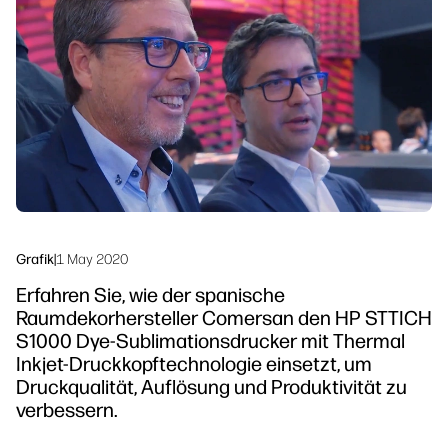
linkedIn
facebook
twitter
youtube
Sicherheit
Workflow-Lösungen
Nachhaltigkeit
Grafik
|
1 May 2020
Erfahren Sie, wie der spanische
Raumdekorhersteller Comersan den HP STTICH
S1000 Dye-Sublimationsdrucker mit Thermal
Inkjet-Druckkopftechnologie einsetzt, um
Druckqualität, Auflösung und Produktivität zu
verbessern.