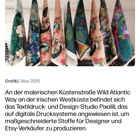
linkedIn
facebook
twitter
youtube
Sicherheit
Workflow-Lösungen
Nachhaltigkeit
Grafik
|
1 May 2020
An der malerischen Küstenstraße Wild Atlantic
Way an der irischen Westküste befindet sich
das Textildruck- und Design-Studio Pixalili, das
auf digitale Drucksysteme angewiesen ist, um
maßgeschneiderte Stoffe für Designer und
Etsy-Verkäufer zu produzieren.