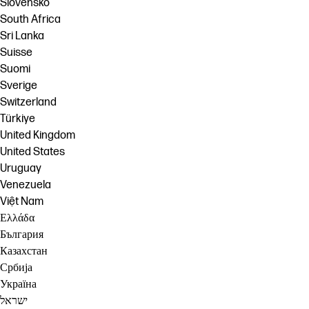
Slovensko
South Africa
Sri Lanka
Suisse
Suomi
Sverige
Switzerland
Türkiye
United Kingdom
United States
Uruguay
Venezuela
Việt Nam
Ελλάδα
България
Казахстан
Србија
Україна
ישראל