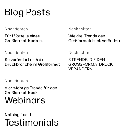
linkedIn
facebook
twitter
youtube
Sicherheit
Blog Posts
Workflow-Lösungen
Nachhaltigkeit
Nachrichten
Nachrichten
Fünf Vorteile eines
Wie drei Trends den
Großformatdruckers
Großformatdruck verändern
Nachrichten
Nachrichten
So verändert sich die
3 TRENDS, DIE DEN
Druckbranche im Großformat
GROSSFORMATDRUCK
VERÄNDERN
Nachrichten
Vier wichtige Trends für den
Großformatdruck
Webinars
Nothing found
Testimonials