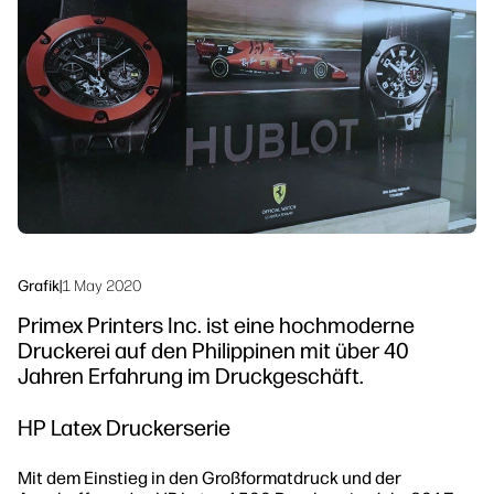
linkedIn
facebook
twitter
youtube
Sicherheit
Workflow-Lösungen
Nachhaltigkeit
Grafik
|
1 May 2020
Primex Printers Inc. ist eine hochmoderne
Druckerei auf den Philippinen mit über 40
Jahren Erfahrung im Druckgeschäft.
HP Latex Druckerserie
Mit dem Einstieg in den Großformatdruck und der