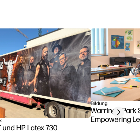
Bildung
Warringa Park 
Next slide
Empowering Lea
x
METZ und HP Latex 730
Classroom usi
Z6 series print