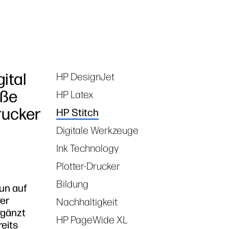
ital
HP DesignJet
Tags
oße
HP Latex
rucker
HP Stitch
Digitale Werkzeuge
Ink Technology
Plotter-Drucker
Bildung
nun auf
rer
Nachhaltigkeit
ergänzt
HP PageWide XL
eits