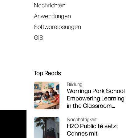
Nachrichten
Anwendungen
Softwarelösungen
GIS
Top Reads
Bildung
Warringa Park School
Empowering Learning
in the Classroom
using HP DesignJet
Nachhaltigkeit
Z6 series printer
H2O Publicité setzt
Cannes mit