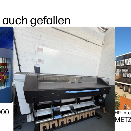
 auch gefallen
000
HP Late