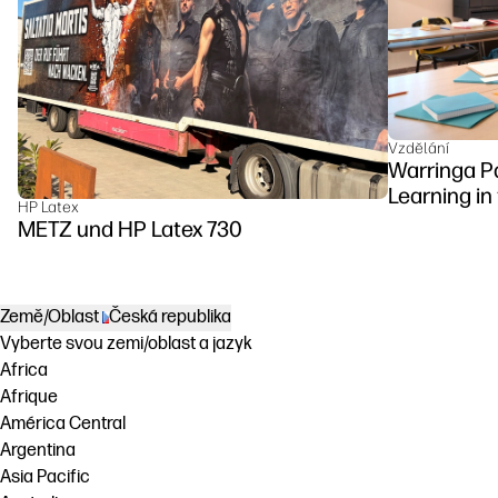
Vzdělání
Warringa P
Learning in
HP Latex
DesignJet Z
METZ und HP Latex 730
Země/Oblast
Česká republika
Vyberte svou zemi/oblast a jazyk
Africa
Afrique
América Central
Argentina
Asia Pacific