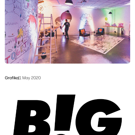
linkedIn
facebook
twitter
youtube
Řešení pracovních postupů
Udržitelnost
Grafika
|
1 May 2020