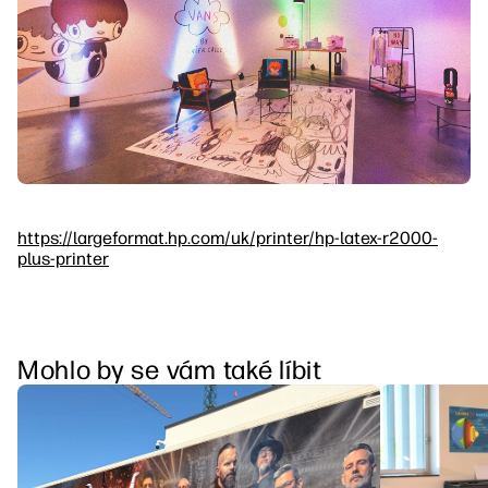
https://largeformat.hp.com/uk/printer/hp-latex-r2000-
plus-printer
Mohlo by se vám také líbit