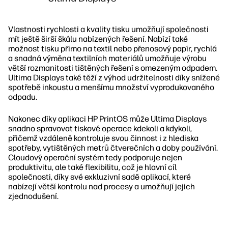
Vlastnosti rychlosti a kvality tisku umožňují společnosti
mít ještě širší škálu nabízených řešení. Nabízí také
možnost tisku přímo na textil nebo přenosový papír, rychlá
a snadná výměna textilních materiálů umožňuje výrobu
větší rozmanitosti tištěných řešení s omezeným odpadem.
Ultima Displays také těží z výhod udržitelnosti díky snížené
spotřebě inkoustu a menšímu množství vyprodukovaného
odpadu.
Nakonec díky aplikaci HP PrintOS může Ultima Displays
snadno spravovat tiskové operace kdekoli a kdykoli,
přičemž vzdáleně kontroluje svou činnost i z hlediska
spotřeby, vytištěných metrů čtverečních a doby používání.
Cloudový operační systém tedy podporuje nejen
produktivitu, ale také flexibilitu, což je hlavní cíl
společnosti, díky své exkluzivní sadě aplikací, které
nabízejí větší kontrolu nad procesy a umožňují jejich
zjednodušení.