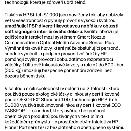
technologií, která je zároveň udržitelná.
Tiskárny HP Stitch S1000 jsou navrženy tak, aby nabízely
větší všestrannost a plynulý provoz s vysokou kvalitou,
umožňující PSP diverzifikovat svou nabídku v oblasti
soft signage a interiérového dekoru.
Kvalita obrazu je
zajištěna interakcí mezi systémem Smart Nozzle
Compensation a Optical Media Advance Sensor Plus.
Výměnné tiskové hlavy, které může obsluhující personál
snadno vyměnit, a podpora preventivní údržby HP
pomáhají zvýšit provozní dobu, zatímco rozprostírací
válečky, 10litrové inkoustové kazety a role až do 600 liber
(300 kg) umožňují bezpečné ponechání zařízení bez
dozoru během tisku.
V souladu s cíli společnosti v oblasti udržitelnosti, která
používá pouze ekologické látky a inkousty certifikované
podle OEKO-TEX® Standard 100, technologie HP Stitch
S1000 využívá sublimované inkousty certifikované ECO
PASSPORT – standard, který ověřuje bezpečnost
chemických produktů používaných v textilním a
kožedělném průmyslu – a prostřednictvím iniciativy HP
Planet Partners těží z bezplatného a dostupného systému