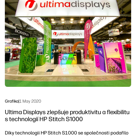
linkedIn
facebook
twitter
youtube
Řešení pracovních postupů
Udržitelnost
Grafika
|
1 May 2020
Ultima Displays zlepšuje produktivitu a flexibilitu
s technologií HP Stitch S1000
Díky technologii HP Stitch S1000 se společnosti podařilo