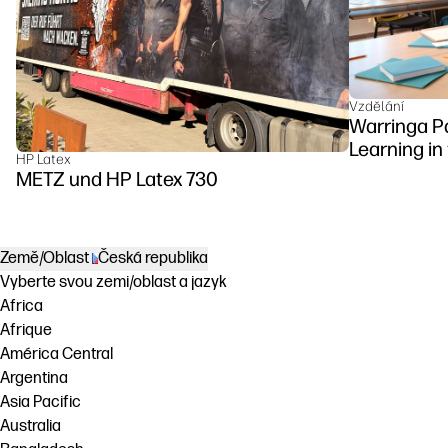
Vzdělání
Warringa P
Learning in
HP Latex
DesignJet Z
METZ und HP Latex 730
Země/Oblast
Česká republika
Vyberte svou zemi/oblast a jazyk
Africa
Afrique
América Central
Argentina
Asia Pacific
Australia