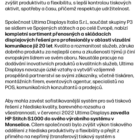
zvýšit produktivitu a flexibilitu, s lepší kontrolou tiskových
aktivit, spotřeby a času, přičemž respektuje udržitelnost.
Společnost Ultima Displays Italia S.r.l., součást skupiny P3
se sídlem ve Spojených státech a po celé Evropě, nabízí
kompletní sortiment přenosných a skládacích
displejových řešení pro profesionály v oblasti vizuální
komunikace již 20 let
. Kvalita a rozmanitost služeb, záruka
dobrého produktu za nejlepší cenu a zkušenosti týmů ji činí
evropským lídrem ve svém oboru. Neustále pracuje na
dodávání inovativních produktů a kvalitních služeb, Ultima
Displays navazuje úzké vztahy a vytváří vzájemně
prospěšná partnerství se svými zákazníky, včetně tiskáren,
montážních firem, eventových agentur, specialistů na
POS, komunikačních konzultantů a prodejců.
Aby mohla zavést sofistikovanější systém pro svá tisková
řešení z hlediska kvality, barevného rozsahu a
všestrannosti, v červenci 2022 Ultima Displays
zavedla
HP Stitch S1000 do svého výrobního systému v
Monselice.
Cílem společnosti bylo zvýšit výkon tiskového
oddělení z hlediska produktivity a flexibility a přejít z
přímého na nepřímý (transferový) tiskový systém s