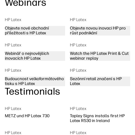
Webinars
HP Latex
HP Latex
Objevte nové obchodní
Objevte novou inovaci HP pro
příležitosti s HP Latex
růst podnikání
HP Latex
HP Latex
Webinář o nejnovějších
Watch the HP Latex Print & Cut
inovacích HP Latex
webinar replay
HP Latex
HP Latex
Budoucnost velkoformátového
Sezónní retail značení s HP
tisku s HP Latex
Latex
Testimonials
HP Latex
HP Latex
METZ und HP Latex 730
Tapley Signs installs first HP
Latex R530 in Ireland
HP Latex
HP Latex