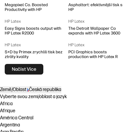
Megapixel Co. Boosted
Asphaltart: efektivnější tisk s
Productivity with HP
HP
HP Latex
HP Latex
Easy Signs boosts output with
The Detroit Wallpaper Co
HP Latex R2000
expands with HP Latex 3600
HP Latex
HP Latex
S+D by Primex zrychlili tisk bez
PCI Graphics boosts
ztráty kvality
production with HP Latex R
Načíst Více
Země/Oblast
Česká republika
Vyberte svou zemi/oblast a jazyk
Africa
Afrique
América Central
Argentina