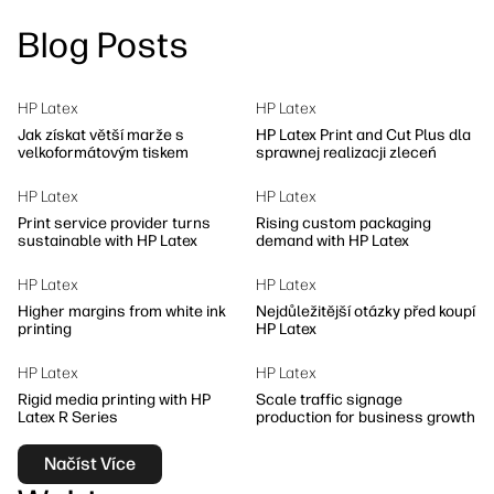
linkedIn
facebook
twitter
youtube
Blog Posts
Řešení pracovních postupů
Udržitelnost
HP Latex
HP Latex
Jak získat větší marže s
HP Latex Print and Cut Plus dla
velkoformátovým tiskem
sprawnej realizacji zleceń
HP Latex
HP Latex
Print service provider turns
Rising custom packaging
sustainable with HP Latex
demand with HP Latex
HP Latex
HP Latex
Higher margins from white ink
Nejdůležitější otázky před koupí
printing
HP Latex
HP Latex
HP Latex
Rigid media printing with HP
Scale traffic signage
Latex R Series
production for business growth
Načíst Více