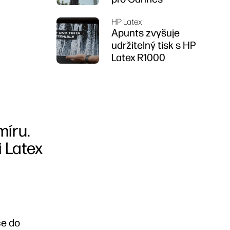
HP Latex
Apunts zvyšuje
udržitelný tisk s HP
Latex R1000
míru.
i Latex
ce do