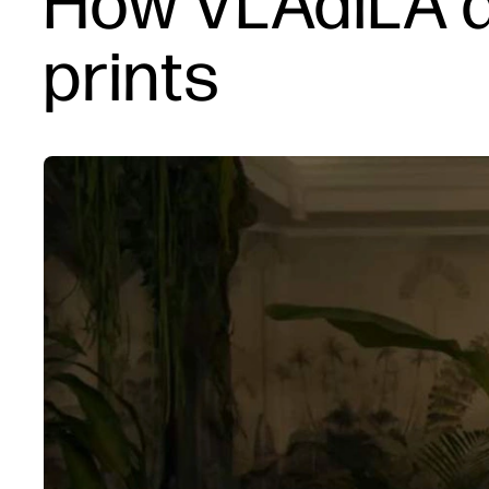
How VLAdiLA a
prints