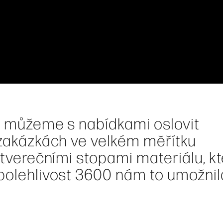
0, můžeme s nabídkami oslovit
 zakázkách ve velkém měřítku
 čtverečními stopami materiálu, k
Spolehlivost 3600 nám to umožnil