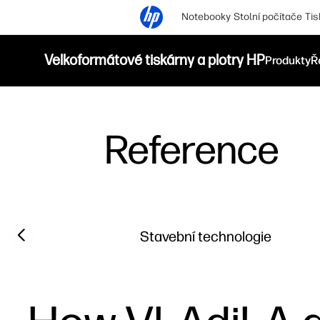
Notebooky
Stolní počítače
Tis
Velkoformátové tiskárny a plotry HP
Produkty
Ř
Reference
Filter category
Previous slide
Stavební technologie