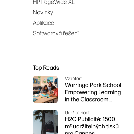
HP PageWide XL
Novinky
Aplikace
Softwarová řešení
Top Reads
Vzdělání
Warringa Park School
Empowering Learning
in the Classroom
using HP DesignJet
Udržitelnost
Z6 series printer
H2O Publicité: 1500
m² udržitelných tisků
pro Cannes