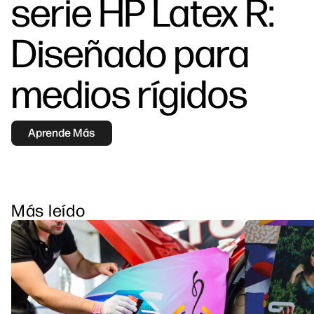
serie HP Latex R:
Síguenos
Soluciones de flujo de trabajo
Diseñado para
linkedIn
facebook
twitter
youtube
Sostenibilidad
medios rígidos
Aprende Más
Más leído