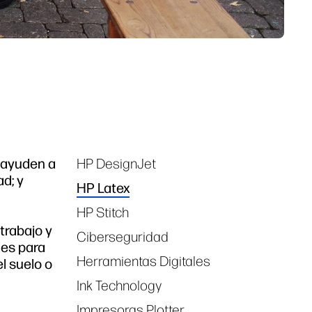
e ayuden a
HP DesignJet
Tags
ad; y
HP Latex
HP Stitch
trabajo y
Ciberseguridad
les para
Herramientas Digitales
l suelo o
Ink Technology
Impresoras Plotter