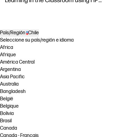
Learning in the Classroom using HP
DesignJet Z6 series printer
País/Región
Chile
Seleccione su país/región e idioma
Africa
Afrique
América Central
Argentina
Asia Pacific
Australia
Bangladesh
België
Belgique
Bolivia
Brasil
Canada
Canada - Français