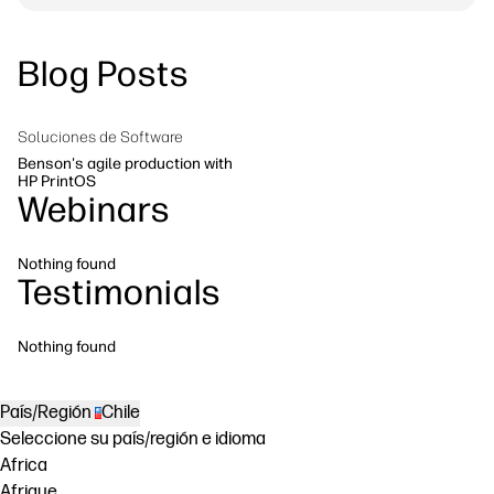
Síguenos
Soluciones de flujo de trabajo
linkedIn
facebook
twitter
youtube
Blog Posts
Sostenibilidad
Soluciones de Software
Benson's agile production with
HP PrintOS
Webinars
Nothing found
Testimonials
Nothing found
País/Región
Chile
Seleccione su país/región e idioma
Africa
Afrique