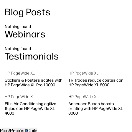
Síguenos
Blog Posts
Soluciones de flujo de trabajo
linkedIn
facebook
twitter
youtube
Sostenibilidad
Nothing found
Webinars
Nothing found
Testimonials
HP PageWide XL
HP PageWide XL
Stickers & Posters scales with
TR Trades reduce costes con
HP PageWide XL Pro 10000
HP PageWide XL 8000
HP PageWide XL
HP PageWide XL
Ellis Air Conditioning agiliza
Anheuser-Busch boosts
flujos con HP PageWide XL
printing with HP PageWide XL
4000
8000
País/Región
Chile