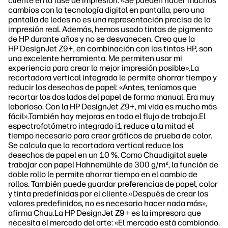
cliente en la fase de impresión. «Se pueden hacer muchos
cambios con la tecnología digital en pantalla, pero una
pantalla de ledes no es una representación precisa de la
impresión real. Además, hemos usado tintas de pigmento
de HP durante años y no se desvanecen. Creo que la
HP DesignJet Z9+, en combinación con las tintas HP, son
una excelente herramienta. Me permiten usar mi
experiencia para crear la mejor impresión posible».La
recortadora vertical integrada le permite ahorrar tiempo y
reducir los desechos de papel: «Antes, teníamos que
recortar los dos lados del papel de forma manual. Era muy
laborioso. Con la HP DesignJet Z9+, mi vida es mucho más
fácil».También hay mejoras en todo el flujo de trabajo.El
espectrofotómetro integrado i1 reduce a la mitad el
tiempo necesario para crear gráficos de prueba de color.
Se calcula que la recortadora vertical reduce los
desechos de papel en un 10 %. Como Chaudigital suele
trabajar con papel Hahnemühle de 300 g/m², la función de
doble rollo le permite ahorrar tiempo en el cambio de
rollos. También puede guardar preferencias de papel, color
y tinta predefinidas por el cliente.«Después de crear los
valores predefinidos, no es necesario hacer nada más»,
afirma Chau.La HP DesignJet Z9+ es la impresora que
necesita el mercado del arte: «El mercado está cambiando.