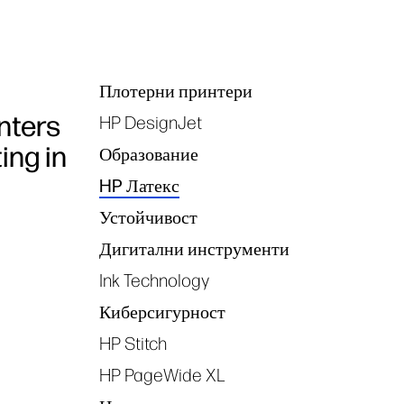
Плотерни принтери
Tags
nters
HP DesignJet
ing in
Образование
HP Латекс
Устойчивост
Дигитални инструменти
Ink Technology
Киберсигурност
HP Stitch
HP PageWide XL