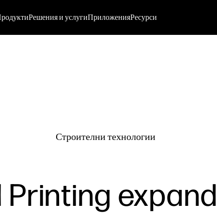
родукти
Решения и услуги
Приложения
Ресурси
Строителни технологии
l Printing expan