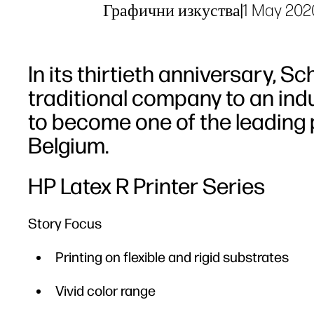
Графични изкуства
|
1 May 202
In its thirtieth anniversary, 
traditional company to an ind
to become one of the leading pl
Belgium.
HP Latex R Printer Series
Story Focus
Printing on flexible and rigid substrates
Vivid color range