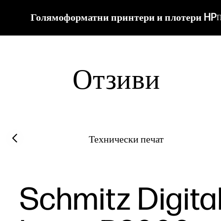
Голямоформатни принтери и плотери HP
П
Отзиви
Filter category
Previous slide
Технически печат
Schmitz Digita