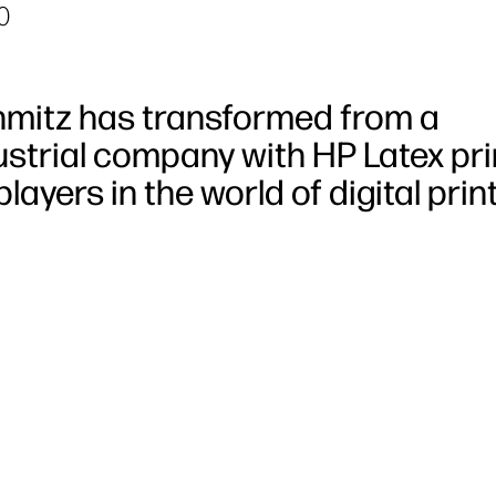
0
Schmitz has transformed from a
ustrial company with HP Latex pri
ayers in the world of digital print