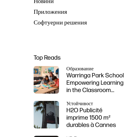
Новини
Приложения
Софтуерни решения
Top Reads
Образование
Warringa Park School
Empowering Learning
in the Classroom
using HP DesignJet
Устойчивост
Z6 series printer
H2O Publicité
imprime 1500 m²
durables à Cannes