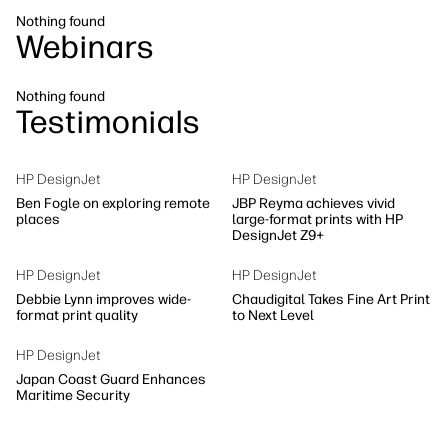
Устойчивост
Nothing found
Webinars
Nothing found
Testimonials
HP DesignJet
HP DesignJet
Ben Fogle on exploring remote
JBP Reyma achieves vivid
places
large-format prints with HP
DesignJet Z9+
HP DesignJet
HP DesignJet
Debbie Lynn improves wide-
Chaudigital Takes Fine Art Print
format print quality
to Next Level
HP DesignJet
Japan Coast Guard Enhances
Maritime Security