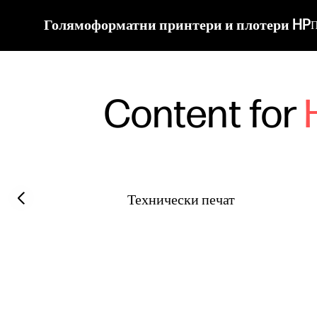
Голямоформатни принтери и плотери HP
П
Content for
Filter category
Previous slide
Технически печат