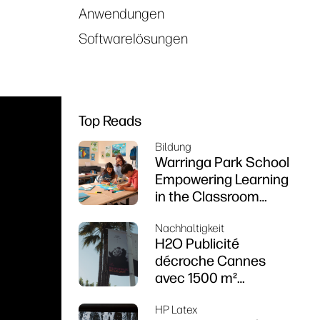
Anwendungen
Softwarelösungen
Top Reads
Bildung
Warringa Park School
Empowering Learning
in the Classroom
using HP DesignJet
Nachhaltigkeit
Z6 series printer
H2O Publicité
décroche Cannes
avec 1500 m²
d’impressions
HP Latex
durables