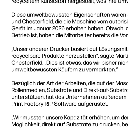
recyceltem Kunststoff hergestellt, was ihre Umw
Diese umweltbewussten Eigenschaften waren ei
und Chesterfield, die die Maschine vom autori
Gerät im Januar 2026 erhalten haben. Obwohl 
Betrieb ist, haben die Mitarbeiter bereits die V
„Unser anderer Drucker basiert auf Lösungsmit
recycelbare Produkte herzustellen“, sagte Mar
Chesterfield. „Dies ist etwas, das wir bisher ni
umweltbewussten Käufern zu vermarkten.“
Bezüglich der Art der Arbeiten, die auf der Mas
Rollenmedien, Substrate und Direkt-auf-Subst
unterstützen, hat das Unternehmen außerdem 
Print Factory RIP Software aufgerüstet.
„Wir mussten unsere Kapazität erhöhen, um der
Möglichkeit, direkt auf Substrate zu drucken, b