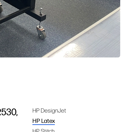
R530,
HP DesignJet
Tags
HP Latex
HP Stitch