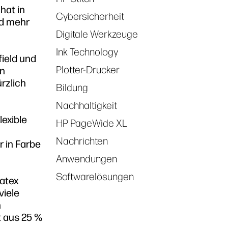
hat in
Cybersicherheit
nd mehr
Digitale Werkzeuge
Ink Technology
ield und
Plotter-Drucker
on
rzlich
Bildung
Nachhaltigkeit
lexible
HP PageWide XL
Nachrichten
 in Farbe
Anwendungen
Softwarelösungen
Latex
viele
n
t aus 25 %