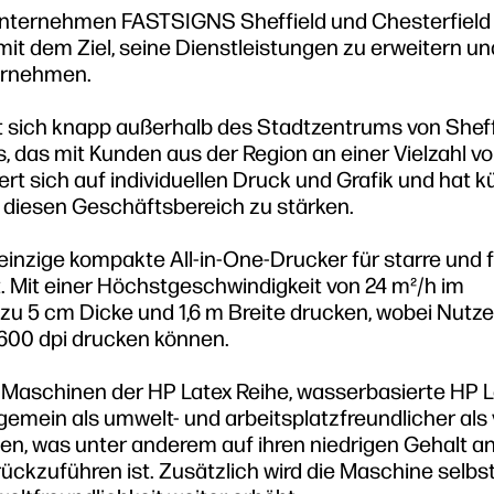
unternehmen FASTSIGNS Sheffield und Chesterfield 
mit dem Ziel, seine Dienstleistungen zu erweitern u
ernehmen.
t sich knapp außerhalb des Stadtzentrums von Sheff
 das mit Kunden aus der Region an einer Vielzahl v
rt sich auf individuellen Druck und Grafik und hat kü
iesen Geschäftsbereich zu stärken.
inzige kompakte All-in-One-Drucker für starre und f
t. Mit einer Höchstgeschwindigkeit von 24 m²/h im
u 5 cm Dicke und 1,6 m Breite drucken, wobei Nutzer
 600 dpi drucken können.
e Maschinen der HP Latex Reihe, wasserbasierte HP 
gemein als umwelt- und arbeitsplatzfreundlicher als 
en, was unter anderem auf ihren niedrigen Gehalt a
ckzuführen ist. Zusätzlich wird die Maschine selbs