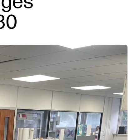
iges
30