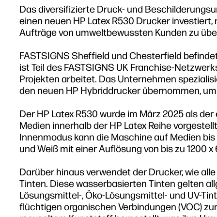
Das diversifizierte Druck- und Beschilderungs
einen neuen HP Latex R530 Drucker investiert, 
Aufträge von umweltbewussten Kunden zu üb
FASTSIGNS Sheffield und Chesterfield befinde
ist Teil des FASTSIGNS UK Franchise-Netzwerks,
Projekten arbeitet. Das Unternehmen spezialisie
den neuen HP Hybriddrucker übernommen, um d
Der HP Latex R530 wurde im März 2025 als der e
Medien innerhalb der HP Latex Reihe vorgestell
Innenmodus kann die Maschine auf Medien bis z
und Weiß mit einer Auflösung von bis zu 1200 x
Darüber hinaus verwendet der Drucker, wie all
Tinten. Diese wasserbasierten Tinten gelten all
Lösungsmittel-, Öko-Lösungsmittel- und UV-Tint
flüchtigen organischen Verbindungen (VOC) zurü