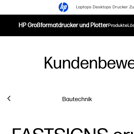
Laptops
Desktops
Drucker
Zu
HP Großformatdrucker und Plotter
Produkte
Lö
Kundenbewe
Filter category
Previous slide
Bautechnik