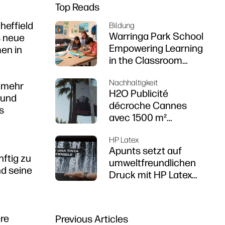
Top Reads
heffield
Bildung
Warringa Park School
s neue
Empowering Learning
en in
in the Classroom
using HP DesignJet
Nachhaltigkeit
Z6 series printer
, mehr
H2O Publicité
 und
décroche Cannes
s
avec 1500 m²
d’impressions
HP Latex
durables
Apunts setzt auf
ftig zu
umweltfreundlichen
d seine
Druck mit HP Latex
R1000
ere
Previous Articles