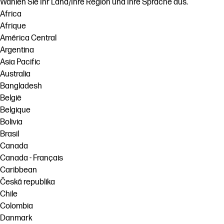
Wählen Sie Ihr Land/Ihre Region und Ihre Sprache aus.
Africa
Afrique
América Central
Argentina
Asia Pacific
Australia
Bangladesh
België
Belgique
Bolivia
Brasil
Canada
Canada - Français
Caribbean
Česká republika
Chile
Colombia
Danmark