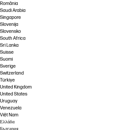
România
Saudi Arabia
Singapore
Slovenija
Slovensko
South Africa
Sri Lanka
Suisse
Suomi
Sverige
Switzerland
Türkiye
United Kingdom
United States
Uruguay
Venezuela
Việt Nam
Ελλάδα
България