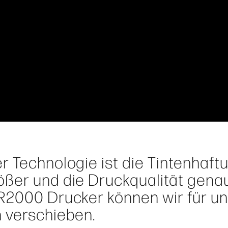
r Technologie ist die Tintenhaft
ßer und die Druckqualität gena
R2000 Drucker können wir für u
 verschieben.