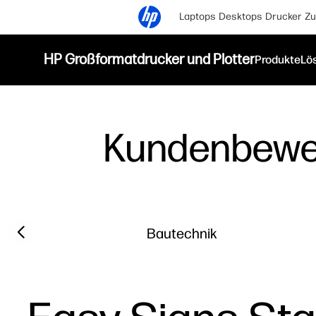
Laptops
Desktops
Drucker
Zu
HP Großformatdrucker und Plotter
Produkte
Lö
Kundenbewe
Filter category
Previous slide
Bautechnik