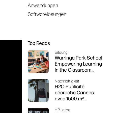
Anwendungen
Softwarelösungen
Top Reads
Bildung
Warringa Park School
Empowering Learning
in the Classroom
using HP DesignJet
Nachhaltigkeit
Z6 series printer
H2O Publicité
décroche Cannes
avec 1500 m²
d’impressions
HP Latex
durables