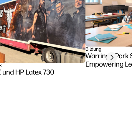
Bildung
Warringa Park 
Next slide
Empowering Lea
x
METZ und HP Latex 730
Classroom usi
Z6 series print