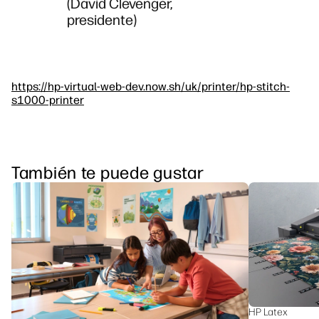
(David Clevenger,
presidente)
https://hp-virtual-web-dev.now.sh/uk/printer/hp-stitch-
s1000-printer
También te puede gustar
HP Latex