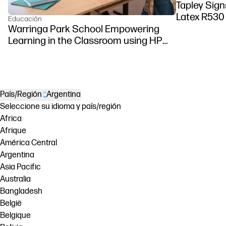
Tapley Sign
Latex R530 
Educación
Warringa Park School Empowering
Learning in the Classroom using HP
DesignJet Z6 series printer
País/Región
Argentina
Seleccione su idioma y país/región
Africa
Afrique
América Central
Argentina
Asia Pacific
Australia
Bangladesh
België
Belgique