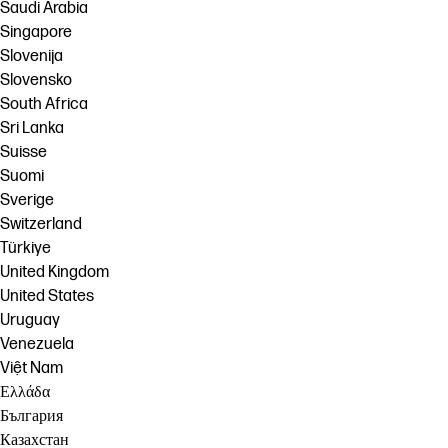
Saudi Arabia
Singapore
Slovenija
Slovensko
South Africa
Sri Lanka
Suisse
Suomi
Sverige
Switzerland
Türkiye
United Kingdom
United States
Uruguay
Venezuela
Việt Nam
Ελλάδα
България
Казахстан