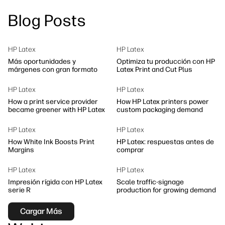
Síguenos
Blog Posts
Soluciones de flujo de trabajo
linkedIn
facebook
twitter
youtube
Sostenibilidad
HP Latex
HP Latex
Más oportunidades y
Optimiza tu producción con HP
márgenes con gran formato
Latex Print and Cut Plus
HP Latex
HP Latex
How a print service provider
How HP Latex printers power
became greener with HP Latex
custom packaging demand
HP Latex
HP Latex
How White Ink Boosts Print
HP Latex: respuestas antes de
Margins
comprar
HP Latex
HP Latex
Impresión rígida con HP Latex
Scale traffic-signage
serie R
production for growing demand
Cargar Más