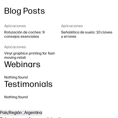
Síguenos
Blog Posts
Soluciones de flujo de trabajo
linkedIn
facebook
twitter
youtube
Sostenibilidad
Aplicaciones
Aplicaciones
Rotulación de coches: 9
Señalética de suelo: 10 claves
consejos esenciales
y errores
Aplicaciones
Vinyl graphics printing for fast-
moving retail
Webinars
Nothing found
Testimonials
Nothing found
País/Región
Argentina