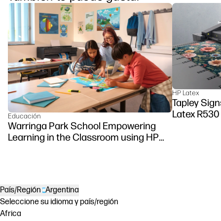
HP Latex
Tapley Sign
Latex R530 
Educación
Warringa Park School Empowering
Learning in the Classroom using HP
DesignJet Z6 series printer
País/Región
Argentina
Seleccione su idioma y país/región
Africa