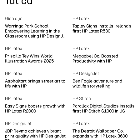
Tất cả
Giáo dục
HP Latex
Warringa Park School
Tapley Signs installs Ireland’s
Empowering Learning in the
first HP Latex R530
Classroom using HP DesignJet
Z6 series printer
HP Latex
HP Latex
Priscilla Tey Wins World
Megapixel Co. Boosted
Illustration Awards 2025
Productivity with HP
HP Latex
HP DesignJet
Asphaltart brings street art to
Ben Fogle adventure and
life with HP
wildlife storytelling
HP Latex
HP Stitch
Easy Signs boosts growth with
Parallax Digital Studios installs
HP Latex R2000
first HP Stitch S1000 in US
HP DesignJet
HP Latex
JBP Reyma achieves vibrant
The Detroit Wallpaper Co.
print quality with HP DesignJet
expands with HP Latex 3600