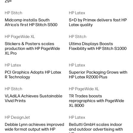
Z9+
HP Stitch
HP Latex
Midcomp installs South
S+D by Primex delivers fast HP
Africa’s first HP Stitch S500
Latex quality
HP PageWide XL
HP Stitch
Stickers & Posters scales
Ultima Displays Boosts
production with HP PageWide
Flexibility with HP Stitch S1000
XL Pro
HP Latex
HP Latex
PCI Graphics Adopts HP Latex
Superior Packaging Grows with
R Technology
HP Latex R2000 Plus
HP Stitch
HP PageWide XL
VLAdiLA Achieves Sustainable
TR Trades boosts
Vivid Prints
reprographics with PageWide
XL 8000
HP DesignJet
HP Latex
Debbie Lynn achieves improved
Bellutti GmbH scales indoor
wide format output with HP
and outdoor advertising with