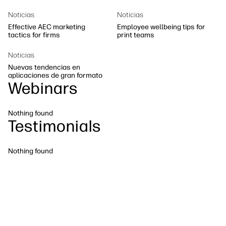
Síguenos
Sostenibilidad
linkedIn
facebook
twitter
youtube
Noticias
Noticias
Effective AEC marketing
Employee wellbeing tips for
tactics for firms
print teams
Noticias
Nuevas tendencias en
aplicaciones de gran formato
Webinars
Nothing found
Testimonials
Nothing found