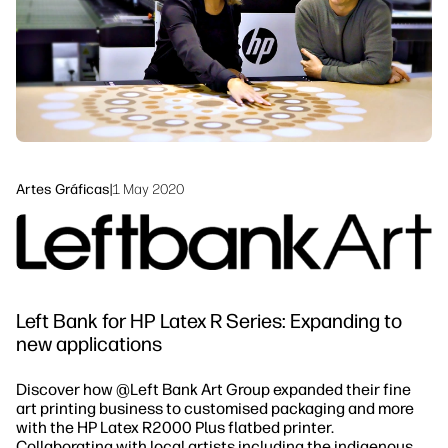
Síguenos
Sostenibilidad
linkedIn
facebook
twitter
youtube
Artes Gráficas
|
1 May 2020
Left Bank for HP Latex R Series: Expanding to
new applications
Discover how @Left Bank Art Group
expanded their fine
art printing business to customised packaging and more
with the HP Latex R2000 Plus flatbed printer.
Collaborating with local artists including the indigenous