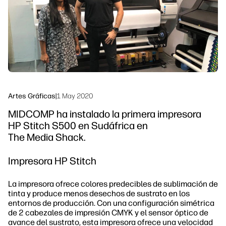
Síguenos
Sostenibilidad
linkedIn
facebook
twitter
youtube
Artes Gráficas
|
1 May 2020
MIDCOMP ha instalado la primera impresora
HP Stitch S500 en Sudáfrica en
The Media Shack.
Impresora HP Stitch
La impresora ofrece colores predecibles de sublimación de
tinta y produce menos desechos de sustrato en los
entornos de producción. Con una configuración simétrica
de 2 cabezales de impresión CMYK y el sensor óptico de
avance del sustrato, esta impresora ofrece una velocidad