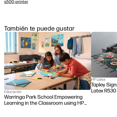
s500-printer
También te puede gustar
HP Latex
Tapley Sign
Latex R530 
Educación
Warringa Park School Empowering
Learning in the Classroom using HP
DesignJet Z6 series printer