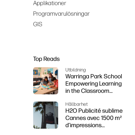
Applikationer
Programvarulösningar
GIS
Top Reads
Utbildning
Warringa Park School
Empowering Learning
in the Classroom
using HP DesignJet
Hållbarhet
Z6 series printer
H2O Publicité sublime
Cannes avec 1500 m²
d’impressions
durables