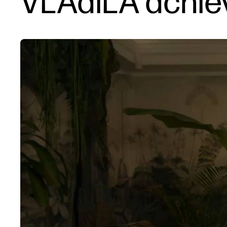
VLAdiLA achiev