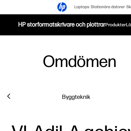
Laptops
Stationära datorer
Sk
HP storformatskrivare och plottrar
Produkter
Lö
Omdömen
Filter category
Previous slide
Byggteknik