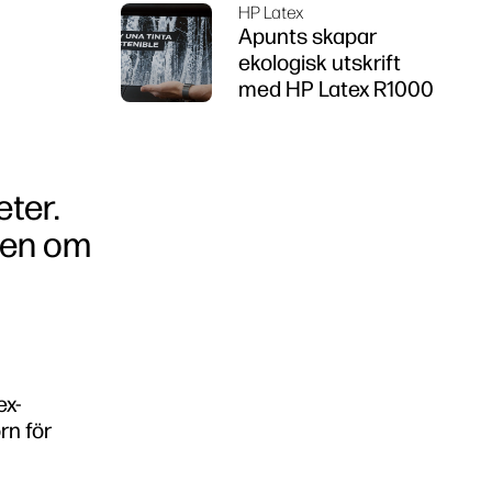
HP Latex
Apunts skapar
ekologisk utskrift
med HP Latex R1000
ter.
apen om
ex-
rn för