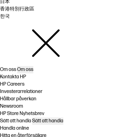
日本
香港特別行政區
한국
Om oss
Om oss
Kontakta HP
HP Careers
Investerarrelationer
Hållbar påverkan
Newsroom
HP Store Nyhetsbrev
Sätt att handla
Sätt att handla
Handla online
Hitta en återförsäljare