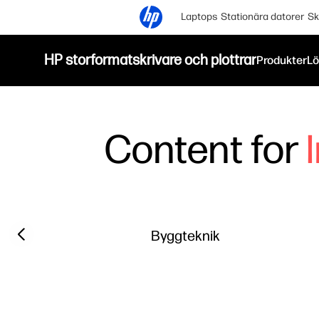
Laptops
Stationära datorer
Sk
HP storformatskrivare och plottrar
Produkter
Lö
Content for
Filter category
Previous slide
Byggteknik