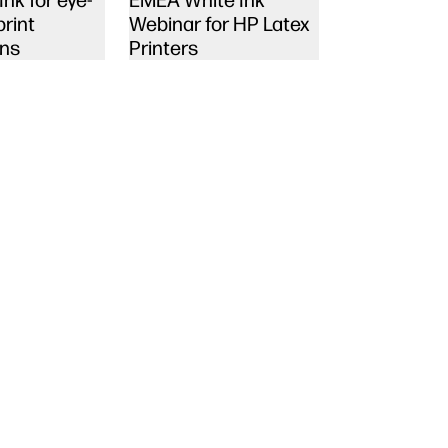
nk for eye-
EMEA White Ink
print
Webinar for HP Latex
ons
Printers