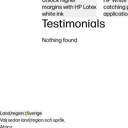
Unlock higher
HP White I
margins with HP Latex
catching 
white ink
applicati
Testimonials
Nothing found
Land/region
Sverige
Välj sedan land/region och språk.
Africa