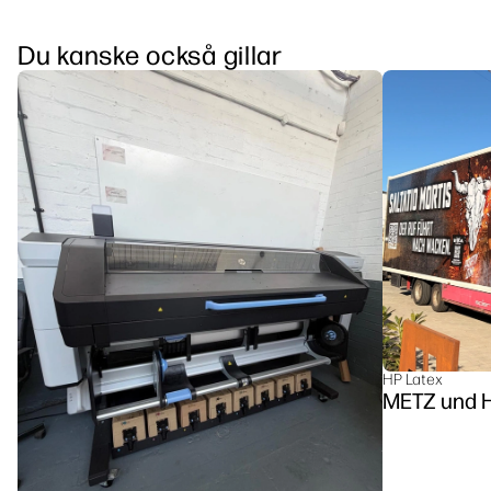
Du kanske också gillar
HP Latex
METZ u