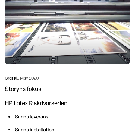
linkedIn
facebook
twitter
youtube
Arbetsflödeslösningar
Hållbarhet
Grafik
|
1 May 2020
Storyns fokus
HP Latex R skrivarserien
Snabb leverans
Snabb installation