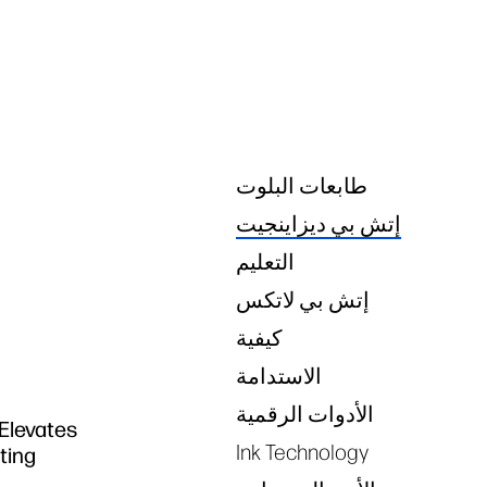
Tags
طابعات البلوت
إتش بي ديزاينجيت
التعليم
إتش بي لاتكس
كيفية
الاستدامة
إ
الأدوات الرقمية
 Elevates
Ink Technology
nting