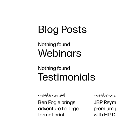
Blog Posts
Nothing found
Webinars
Nothing found
Testimonials
 بي ديزاينجيت
إتش بي ديزاينجيت
Ben Fogle brings
JBP Reym
adventure to large
premium p
format print
with HP D