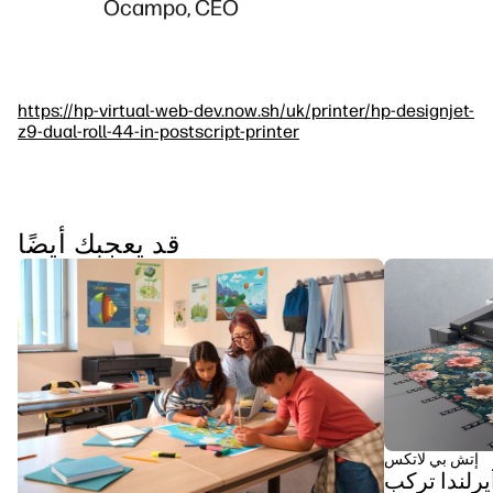
Ocampo, CEO
https://hp-virtual-web-dev.now.sh/uk/printer/hp-designjet-
z9-dual-roll-44-in-postscript-printer
قد يعجبك أيضًا
إتش بي لاتكس
يرلندا تركب