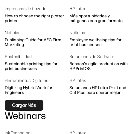
Sostenibilidad
Síguenos
Impresoras de trazado
HP Latex
linkedIn
facebook
twitter
youtube
How to choose the right plotter
Más oportunidades y
printer
márgenes con gran formato
Noticias
Noticias
Publishing Guide for AEC Firm
Employee wellbeing tips for
Marketing
print businesses
Sostenibilidad
Soluciones de Software
Sustainable printing tips for
Benson's agile production with
print businesses
HP PrintOS
Herramientas Digitales
HP Latex
Digitizing Hybrid Work for
Soluciones HP Latex Print and
Engineers
Cut Plus para operar mejor
Cargar Nás
Webinars
Ink Technology
HP Latex