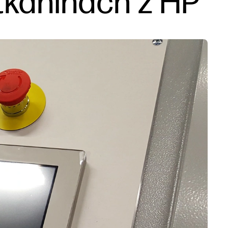
 tkaninach z HP
Śledź nas
linkedIn
facebook
twitt