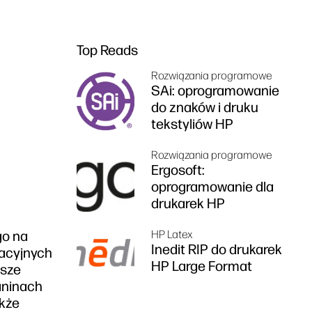
Top Reads
Rozwiązania programowe
SAi: oprogramowanie
do znaków i druku
tekstyliów HP
Rozwiązania programowe
Ergosoft:
oprogramowanie dla
drukarek HP
HP Latex
go na
Inedit RIP do drukarek
wacyjnych
HP Large Format
asze
aninach
akże