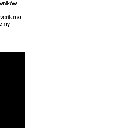
rwników
everik ma
jemy