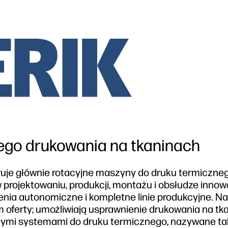
go drukowania na tkaninach
feruje głównie rotacyjne maszyny do druku termiczne
projektowaniu, produkcji, montażu i obsłudze inno
ia autonomiczne i kompletne linie produkcyjne. N
oferty; umożliwiają usprawnienie drukowania na tk
jnymi systemami do druku termicznego, nazywane t