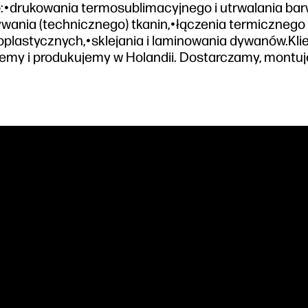
o:•drukowania termosublimacyjnego i utrwalania ba
rywania (technicznego) tkanin,•łączenia termicznego
oplastycznych,•sklejania i laminowania dywanów.Kli
jemy i produkujemy w Holandii. Dostarczamy, montu