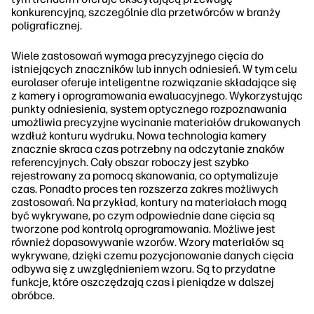
konkurencyjną, szczególnie dla przetwórców w branży
poligraficznej.
Wiele zastosowań wymaga precyzyjnego cięcia do
istniejących znaczników lub innych odniesień. W tym celu
eurolaser oferuje inteligentne rozwiązanie składające się
z kamery i oprogramowania ewaluacyjnego. Wykorzystując
punkty odniesienia, system optycznego rozpoznawania
umożliwia precyzyjne wycinanie materiałów drukowanych
wzdłuż konturu wydruku. Nowa technologia kamery
znacznie skraca czas potrzebny na odczytanie znaków
referencyjnych. Cały obszar roboczy jest szybko
rejestrowany za pomocą skanowania, co optymalizuje
czas. Ponadto proces ten rozszerza zakres możliwych
zastosowań. Na przykład, kontury na materiałach mogą
być wykrywane, po czym odpowiednie dane cięcia są
tworzone pod kontrolą oprogramowania. Możliwe jest
również dopasowywanie wzorów. Wzory materiałów są
wykrywane, dzięki czemu pozycjonowanie danych cięcia
odbywa się z uwzględnieniem wzoru. Są to przydatne
funkcje, które oszczędzają czas i pieniądze w dalszej
obróbce.