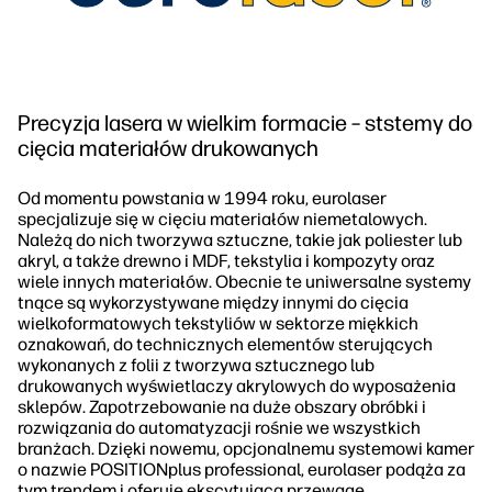
Precyzja lasera w wielkim formacie – ststemy do
cięcia materiałów drukowanych
Od momentu powstania w 1994 roku, eurolaser
specjalizuje się w cięciu materiałów niemetalowych.
Należą do nich tworzywa sztuczne, takie jak poliester lub
akryl, a także drewno i MDF, tekstylia i kompozyty oraz
wiele innych materiałów. Obecnie te uniwersalne systemy
tnące są wykorzystywane między innymi do cięcia
wielkoformatowych tekstyliów w sektorze miękkich
oznakowań, do technicznych elementów sterujących
wykonanych z folii z tworzywa sztucznego lub
drukowanych wyświetlaczy akrylowych do wyposażenia
sklepów. Zapotrzebowanie na duże obszary obróbki i
rozwiązania do automatyzacji rośnie we wszystkich
branżach. Dzięki nowemu, opcjonalnemu systemowi kamer
o nazwie POSITIONplus professional, eurolaser podąża za
tym trendem i oferuje ekscytującą przewagę