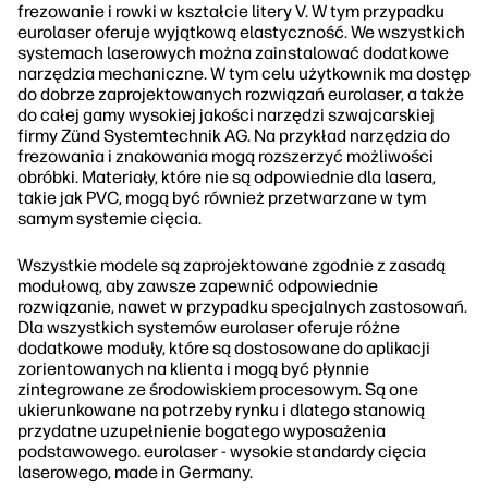
frezowanie i rowki w kształcie litery V. W tym przypadku
eurolaser oferuje wyjątkową elastyczność. We wszystkich
systemach laserowych można zainstalować dodatkowe
narzędzia mechaniczne. W tym celu użytkownik ma dostęp
do dobrze zaprojektowanych rozwiązań eurolaser, a także
do całej gamy wysokiej jakości narzędzi szwajcarskiej
firmy Zünd Systemtechnik AG. Na przykład narzędzia do
frezowania i znakowania mogą rozszerzyć możliwości
obróbki. Materiały, które nie są odpowiednie dla lasera,
takie jak PVC, mogą być również przetwarzane w tym
samym systemie cięcia.
Wszystkie modele są zaprojektowane zgodnie z zasadą
modułową, aby zawsze zapewnić odpowiednie
rozwiązanie, nawet w przypadku specjalnych zastosowań.
Dla wszystkich systemów eurolaser oferuje różne
dodatkowe moduły, które są dostosowane do aplikacji
zorientowanych na klienta i mogą być płynnie
zintegrowane ze środowiskiem procesowym. Są one
ukierunkowane na potrzeby rynku i dlatego stanowią
przydatne uzupełnienie bogatego wyposażenia
podstawowego. eurolaser - wysokie standardy cięcia
laserowego, made in Germany.