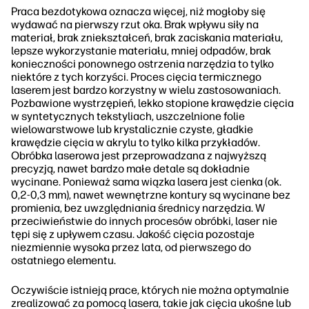
Praca bezdotykowa oznacza więcej, niż mogłoby się
wydawać na pierwszy rzut oka. Brak wpływu siły na
materiał, brak zniekształceń, brak zaciskania materiału,
lepsze wykorzystanie materiału, mniej odpadów, brak
konieczności ponownego ostrzenia narzędzia to tylko
niektóre z tych korzyści. Proces cięcia termicznego
laserem jest bardzo korzystny w wielu zastosowaniach.
Pozbawione wystrzępień, lekko stopione krawędzie cięcia
w syntetycznych tekstyliach, uszczelnione folie
wielowarstwowe lub krystalicznie czyste, gładkie
krawędzie cięcia w akrylu to tylko kilka przykładów.
Obróbka laserowa jest przeprowadzana z najwyższą
precyzją, nawet bardzo małe detale są dokładnie
wycinane. Ponieważ sama wiązka lasera jest cienka (ok.
0,2-0,3 mm), nawet wewnętrzne kontury są wycinane bez
promienia, bez uwzględniania średnicy narzędzia. W
przeciwieństwie do innych procesów obróbki, laser nie
tępi się z upływem czasu. Jakość cięcia pozostaje
niezmiennie wysoka przez lata, od pierwszego do
ostatniego elementu.
Oczywiście istnieją prace, których nie można optymalnie
zrealizować za pomocą lasera, takie jak cięcia ukośne lub