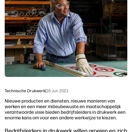
Neem contact op met een HP PrintOS-
Workflowoplossingen
expert
Duurzaamheid
Volg ons
linkedIn
facebook
twitter
youtube
Technische Drukwerk
|
16 Jun 2021
Nieuwe producten en diensten, nieuwe manieren van
werken en een meer milieubewuste en maatschappelijk
verantwoorde visie bieden bedrijfsleiders in drukwerk een
enorme kans om voor een andere werkwijze te kiezen.
Bedrijfsleiders in drukwerk willen groeien en zich