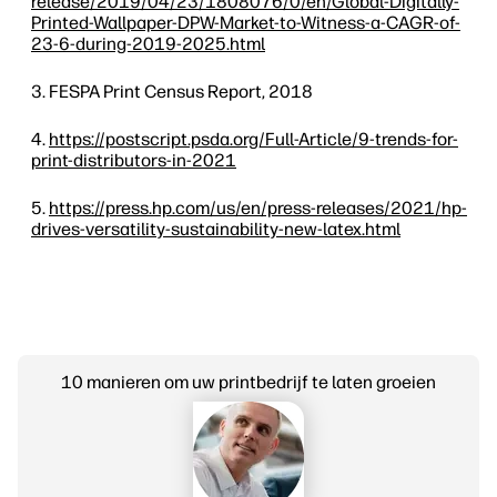
release/2019/04/23/1808076/0/en/Global-Digitally-
Printed-Wallpaper-DPW-Market-to-Witness-a-CAGR-of-
23-6-during-2019-2025.html
FESPA Print Census Report, 2018
https://postscript.psda.org/Full-Article/9-trends-for-
print-distributors-in-2021
https://press.hp.com/us/en/press-releases/2021/hp-
drives-versatility-sustainability-new-latex.html
10 manieren om uw printbedrijf te laten groeien