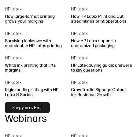
Устойчивое развитие
HP Latex
HP Latex
How large-format printing
How HP Latex Print and Cut
grows your margins
streamlines print operations
HP Latex
HP Latex
Surviving lockdown with
How HP Latex supports
sustainable HP Latex printing
customized packaging
HP Latex
HP Latex
White ink printing that lifts
HP Latex buying guide: answers
margins
to key questions
HP Latex
HP Latex
Rigid media printing with HP
Grow Traffic Signage Output
Latex R Series
for Business Growth
Загрузить Ещё
Webinars
HP Latex
HP Latex