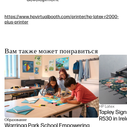
https://www.hpvirtualbooth.com/printer/hp-latex-r2000-
plus-printer
Вам также может понравиться
HP Latex
Tapley Sign
R530 in Ire
Образование
Warringa Park School Empowering