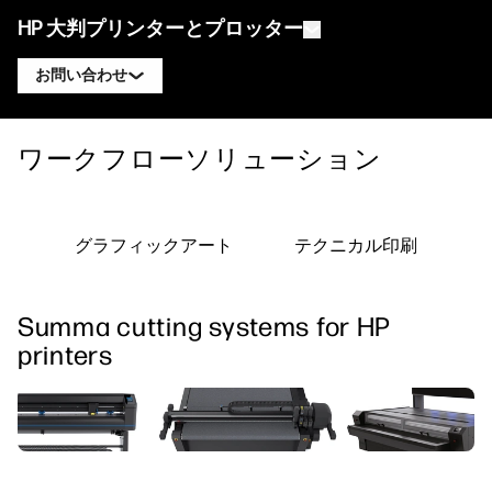
HP 大判プリンターとプロッター
お問い合わせ
製品
HP DesignJet エキスパートに連絡
ワークフローソリューション
ソリューションとサービス
HP DesignJet テクニカルプロッター
HP PageWide XL エキスパートに連絡
アプリケーション
HP Click プリントソリューション
HP DesignJet グラフィックスプリンター
HP Latex エキスパートに連絡
グラフィックアート
テクニカル印刷
リソース
HP PrintOS プロダクションハブ
HP PageWide XL プリンター
HP Stitch エキスパートに連絡
ラーニングセンター
HP Professional Print Service
HP Latex プリンター
Summa cutting systems for HP
ブログ
PrintOS エキスパートに連絡
セキュリティ
HP Stitch プリンター
printers
ウェビナー
フォローする
お客様の声
linkedIn
facebook
twitter
youtube
ワークフローソリューション